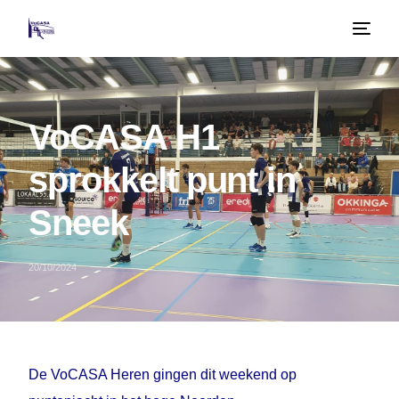
VoCASA H1
sprokkelt punt in
Sneek
20/10/2024
De VoCASA Heren gingen dit weekend op