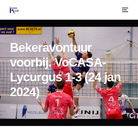
Bekeravontuur
voorbij. VoCASA-
Lycurgus 1-3 (24 jan
2024)
26/01/2024